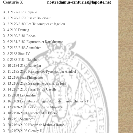
Centurie X
nostradamus-centuries@laposte.net
X, 1 2177-2178 Rapallo
X, 2 2178-2179 Pise et Boucicaut
X, 3 2179-2180 Les Teutoniques et Jagellon
X, 4 2180 Dantzig
X, 5 2180-2181 Rohan
X, 6 2181-2182 Ekpurosis et Kataklusmos
X, 7 2182-2183 Aemathien
X, 8 2183 Sixte IV
X, 9 2183-2184 Dagobert
X, 10 2184-2185 Tamerlan
X, 11 2185-2186 Passage des Pyrénées par Annibal
X, 12 2186 Jean Philagathos
X, 13 2186-2187 Stratagème du char de foin
X, 14 2187-2188 Henri IV de Castille
X, 15 2188 La Gueldre
X, 16 2189 Les débuts du règne du roi de France Charles VI
X, 17 2189-2190 Les cousins de Mayence
X, 18 2190-2191 Hildebrand et Odéric
X, 19 2191 Séquences
X, 20 2191-2192 L’antre de Mithra à Rome
X, 21 2192-2193 Clotaire II