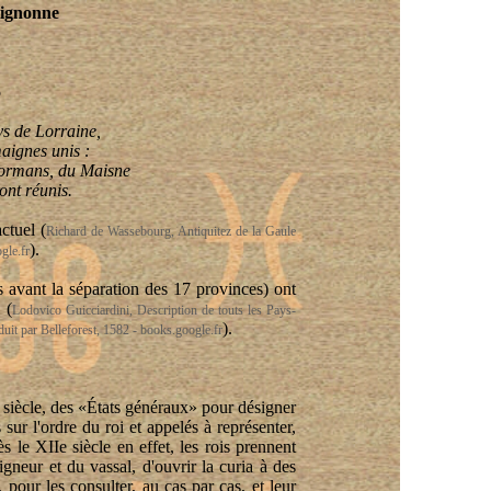
ignonne
5
ys de Lorraine,
aignes
unis :
ormans
, du
Maisne
ont réunis.
actuel
(
Richard de Wassebourg, Antiquitez de la Gaule
).
gle.fr
 avant la séparation des 17 provinces) ont
e
(
Lodovico Guicciardini, Description de touts les Pays-
).
uit par Belleforest, 1582 - books.google.fr
 siècle, des «États généraux» pour désigner
s sur l'ordre du roi et appelés à représenter,
le XIIe siècle en effet, les rois prennent
igneur et du vassal, d'ouvrir la
curia
à des
 pour les consulter, au cas par cas, et leur