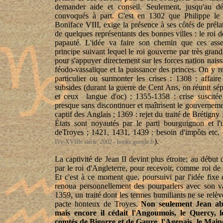
demander aide et conseil. Seulement, jusqu'au dé
convoqués à part. C'est en 1302 que Philippe le 
Boniface VIII, exige la présence à ses côtés de préla
de quelques représentants des bonnes villes : le roi 
papauté. L'idée va faire son chemin que ces ass
principe suivant lequel le roi gouverne par très gran
pour s'appuyer directement sur les forces nation nais
féodo
-vassalique et la puissance des princes. On y r
particulier ou surmonter les crises : 1308 : affai
subsides (durant la guerre de Cent Ans, on réunit sé
et ceux
langue d'oc) ; 1355-1358 : crise suscitée 
presque sans discontinuer et maîtrisent le gouvernement
captif des Anglais ; 1369 : rejet du traité de Brétigny 
États sont noyautés par le parti bourguignon et l'u
deTroyes
; 1421, 1431, 1439 : besoin d'impôts etc.
).
IVe-XVIIIe siècle, 2002 - books.google.fr
La captivité de Jean II devint plus étroite; au débu
par le roi d'Angleterre, pour recevoir, comme roi de
Et c'est à ce moment que, poursuivi par l'idée fixe d
renoua personnellement des pourparlers avec son va
1359, un traité dont les termes humiliants ne se relèv
pacte honteux de Troyes.
Non seulement Jean ab
mais encore il cédait l'Angoumois, le Quercy, l
comtés de Bigorre et de
Gaure
, l'Agenais, le Main