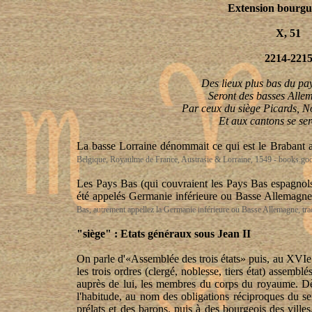
Extension
bourgu
X, 51
2214-221
Des lieux plus bas du pa
Seront des basses
Allem
Par ceux du siège Picards,
N
Et aux cantons se ser
La basse Lorraine dénommait ce qui est le Brabant 
Belgique, Royaulme de France, Austrasie & Lorraine, 1549 - books.goo
Les Pays Bas (qui couvraient les Pays Bas espagnols
été appelés Germanie inférieure ou Basse Allemagn
Bas, autrement appellez la Germanie inférieure ou Basse Allemagne, trad
"
siège
" : Etats généraux sous Jean II
On parle d'«Assemblée des trois états» puis, au XVIe
les trois ordres (clergé, noblesse, tiers état) assemblé
auprès de lui, les membres
du corps du royaume. Dès 
l'habitude, au nom des obligations réciproques du se
prélats et des barons, puis à des bourgeois des villes,