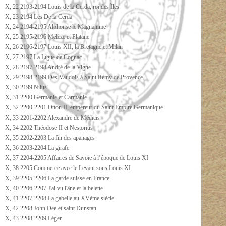
X, 22 2193-2194 Louis de la Cerda, roi des Îles
X, 23 2194 Les De la Cerda
X, 24 2194-2195 Alphonse le Magnanime
X, 25 2195-2196 Mélèze et Platane
X, 26 2196-2197 Louis XII, la Bretagne et Milan
X, 27 2197 La Ligue de Cognac
X, 28 2197-2198 André de la Vigne
X, 29 2198-2199 Des Vaudois à Saint Rémy de Provence
X, 30 2199 Nilus
X, 31 2200 Germanie et Carmanie
X, 32 2200-2201 Otton II, empereur du Saint Empire Germanique
X, 33 2201-2202 Alexandre de Médicis
X, 34 2202 Théodose II et Nestorius
X, 35 2202-2203 La fin des apanages
X, 36 2203-2204 La girafe
X, 37 2204-2205 Affaires de Savoie à l’époque de Louis XI
X, 38 2205 Commerce avec le Levant sous Louis XI
X, 39 2205-2206 La garde suisse en France
X, 40 2206-2207 J'ai vu l'âne et la belette
X, 41 2207-2208 La gabelle au XVème siècle
X, 42 2208 John Dee et saint Dunstan
X, 43 2208-2209 Léger