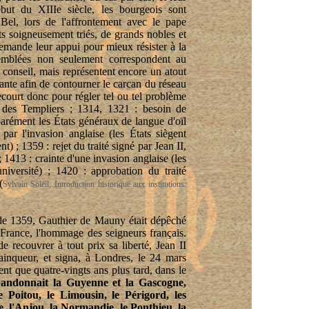
but du XIIIe siècle, les bourgeois sont
Bel, lors de l'affrontement avec le pape
ts soigneusement triés, de grands nobles et
demande leur appui pour mieux résister à la
emblées non seulement correspondent au
d conseil, mais représentent encore un atout
sante afin de contourner le carcan du réseau
ecourt donc pour régler tel ou tel problème
re des Templiers ; 1314, 1321 : besoin de
parément les États généraux de langue d'oïl
par l'invasion anglaise (les États siègent
) ; 1359 : rejet du traité signé par Jean II,
; 1413 : crainte d'une invasion anglaise (les
niversité) ; 1420 : approbation du traité
(
Sylvain Soleil, Introduction historique aux institutions:
t de 1359, Gauthier de
Mauny
était dépêché
 France, l'hommage des seigneurs français.
e recouvrer à tout prix sa liberté, Jean II
inqueur, et signa, à Londres, le 24 mars
ent que quatre-vingts ans plus tard, dans le
andonnait la Guyenne et la Gascogne,
e Poitou, le Limousin, le Périgord, les
e, l'Anjou, la Normandie, le Ponthieu, la